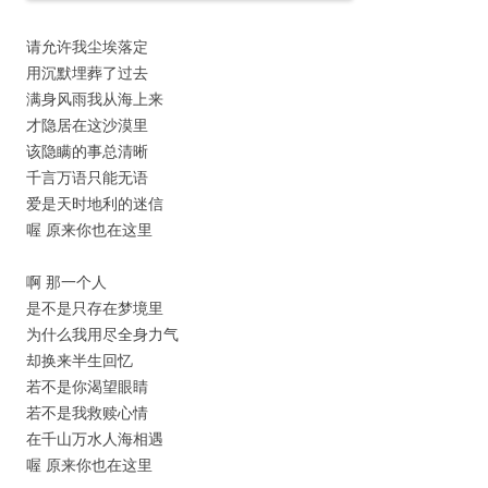
请允许我尘埃落定
用沉默埋葬了过去
满身风雨我从海上来
才隐居在这沙漠里
该隐瞒的事总清晰
千言万语只能无语
爱是天时地利的迷信
喔 原来你也在这里
啊 那一个人
是不是只存在梦境里
为什么我用尽全身力气
却换来半生回忆
若不是你渴望眼睛
若不是我救赎心情
在千山万水人海相遇
喔 原来你也在这里