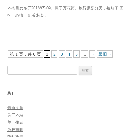
本条目发布于
2018/05/09
。属于
万花筒
、
旅行摄影
分类，被贴了
回
忆
、
心情
、
音乐
标签。
文
第 1 页，共 6 页
1
2
3
4
5
...
»
最旧 »
章
搜
导
索：
航
关于
最新文章
关于本站
关于作者
版权声明