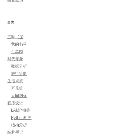
隐私政策
分类
三味书屋
我的书单
百草园
时代印象
数据分析
旅行摄影
生活点滴
万花筒
人间烟火
程序设计
LAMP相关
Python相关
结构分析
结构手记