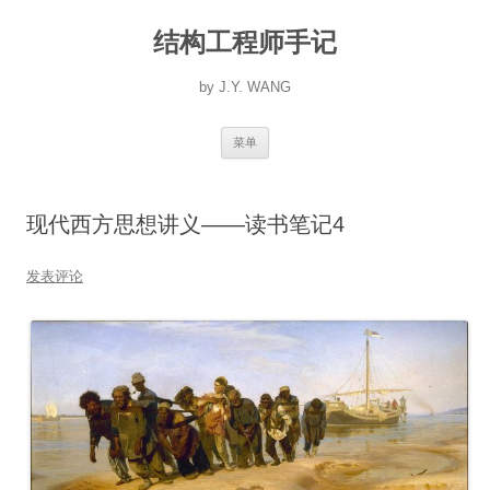
跳
至
结构工程师手记
正
文
by J.Y. WANG
菜单
现代西方思想讲义——读书笔记4
发表评论