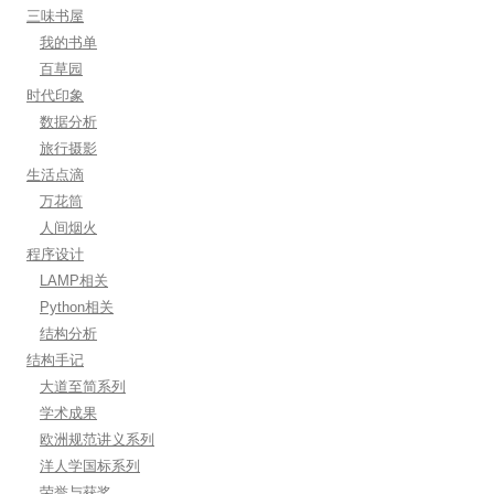
三味书屋
我的书单
百草园
时代印象
数据分析
旅行摄影
生活点滴
万花筒
人间烟火
程序设计
LAMP相关
Python相关
结构分析
结构手记
大道至简系列
学术成果
欧洲规范讲义系列
洋人学国标系列
荣誉与获奖