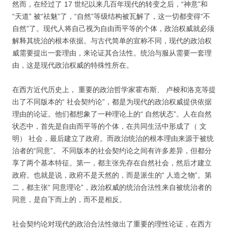
然而，在经过了 17 世纪以来几百年现代的转变之后，“神意”和
“天道” 被“祛魅”了，“自然”等级结构被瓦解了，这一切都变得“不
自然”了。现代人将自己视为自由而平等的个体，政治权威就必须
解释其统治的根本依据。与古代简单的宣称不同，现代的政治权
威需要提出一套理由，来论证其合法性。统治与服从需要一套理
由，这是现代政治权威的特殊性所在。
在西方近代历史上， 重要的政治哲学家霍布斯、 卢梭和洛克等提
出了不同版本的“ 社会契约论”，都是为现代的政治权威提供依据
理由的论证。他们都想象了一种理论上的“ 自然状态”。人在自然
状态中，首先是自由而平等的个体，在共同生活中形成了（ 文
明） 社会，最后建立了政府。而政治统治的根本理由来源于被统
治者的“同意”。 不同版本的社会契约论之间有许多差异，但都分
享了两个基本特征。第一，都主张先存在自然社会，然后才建立
政府。也就是说，政府不是天然的，而是派生的“ 人造之物”。第
二，都主张“ 同意理论”，政治权威的统治合法性来自被统治者的
同意，是自下而上的，而不是相反。
社会契约论对现代的政治合法性做出了重要的理性论证，在西方