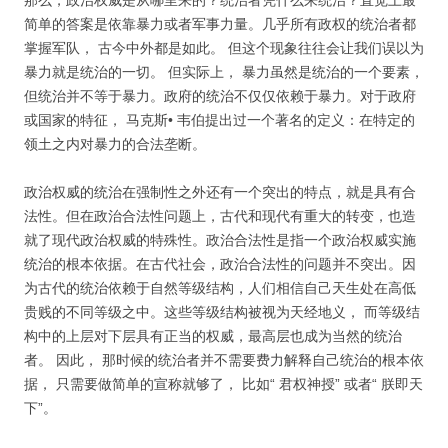
那么，政治权威是从哪里来的？统治者凭什么来统治？直觉上最
简单的答案是依靠暴力或者军事力量。几乎所有政权的统治者都
掌握军队， 古今中外都是如此。 但这个现象往往会让我们误以为
暴力就是统治的一切。 但实际上， 暴力虽然是统治的一个要素，
但统治并不等于暴力。政府的统治不仅仅依赖于暴力。对于政府
或国家的特征， 马克斯• 韦伯提出过一个著名的定义：在特定的
领土之内对暴力的合法垄断。
政治权威的统治在强制性之外还有一个突出的特点，就是具有合
法性。但在政治合法性问题上，古代和现代有重大的转变，也造
就了现代政治权威的特殊性。政治合法性是指一个政治权威实施
统治的根本依据。在古代社会，政治合法性的问题并不突出。因
为古代的统治依赖于自然等级结构，人们相信自己天生处在高低
贵贱的不同等级之中。这些等级结构被视为天经地义， 而等级结
构中的上层对下层具有正当的权威，最高层也成为当然的统治
者。 因此， 那时候的统治者并不需要费力解释自己统治的根本依
据， 只需要做简单的宣称就够了， 比如“ 君权神授” 或者“ 朕即天
下”。