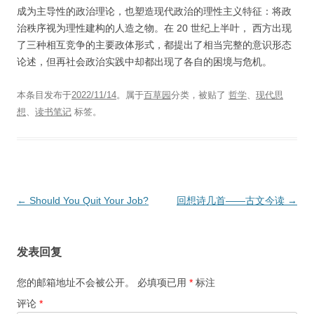
成为主导性的政治理论，也塑造现代政治的理性主义特征：将政
治秩序视为理性建构的人造之物。在 20 世纪上半叶， 西方出现
了三种相互竞争的主要政体形式，都提出了相当完整的意识形态
论述，但再社会政治实践中却都出现了各自的困境与危机。
本条目发布于
2022/11/14
。属于
百草园
分类，被贴了
哲学
、
现代思
想
、
读书笔记
标签。
文
←
Should You Quit Your Job?
回想诗几首——古文今读
→
章
导
发表回复
航
您的邮箱地址不会被公开。
必填项已用
*
标注
评论
*