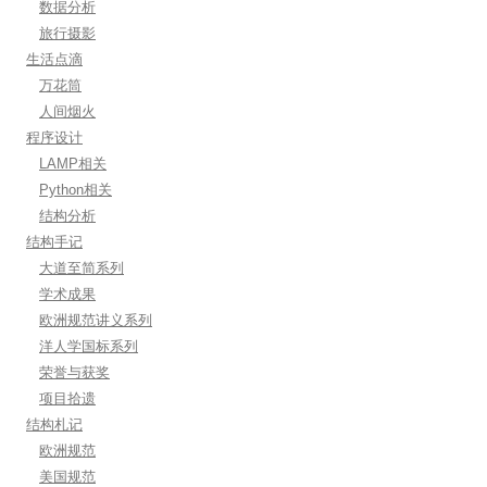
数据分析
旅行摄影
生活点滴
万花筒
人间烟火
程序设计
LAMP相关
Python相关
结构分析
结构手记
大道至简系列
学术成果
欧洲规范讲义系列
洋人学国标系列
荣誉与获奖
项目拾遗
结构札记
欧洲规范
美国规范