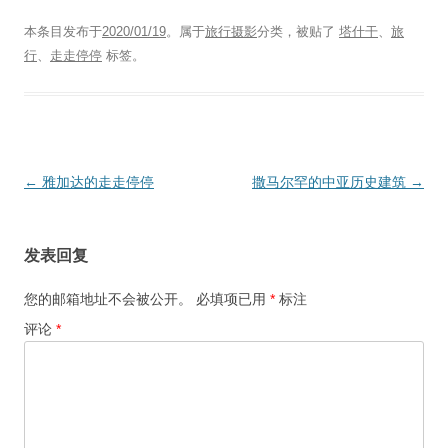
本条目发布于
2020/01/19
。属于
旅行摄影
分类，被贴了
塔什干
、
旅
行
、
走走停停
标签。
文
←
雅加达的走走停停
撒马尔罕的中亚历史建筑
→
章
导
发表回复
航
您的邮箱地址不会被公开。
必填项已用
*
标注
评论
*