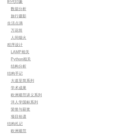
时代印象
数据分析
旅行摄影
生活点滴
万花筒
人间烟火
程序设计
LAMP相关
Python相关
结构分析
结构手记
大道至简系列
学术成果
欧洲规范讲义系列
洋人学国标系列
荣誉与获奖
项目拾遗
结构札记
欧洲规范