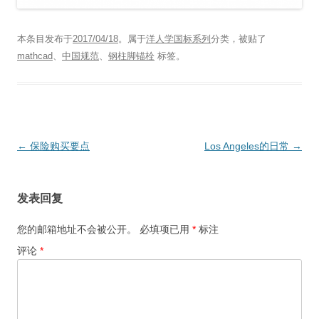
本条目发布于
2017/04/18
。属于
洋人学国标系列
分类，被贴了
mathcad
、
中国规范
、
钢柱脚锚栓
标签。
文
←
保险购买要点
Los Angeles的日常
→
章
导
发表回复
航
您的邮箱地址不会被公开。
必填项已用
*
标注
评论
*