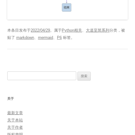
本条目发布于
2022/04/29
。属于
Python相关
、
大道至简系列
分类，被
贴了
markdown
、
mermaid
、
P6
标签。
搜
索：
关于
最新文章
关于本站
关于作者
版权声明