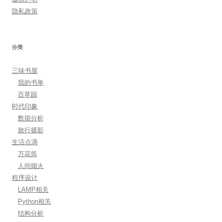
隐私政策
分类
三味书屋
我的书单
百草园
时代印象
数据分析
旅行摄影
生活点滴
万花筒
人间烟火
程序设计
LAMP相关
Python相关
结构分析