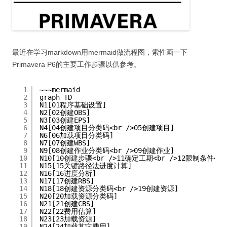
最近在学习markdown用mermaid做流程图，索性画一下
Primavera P6的主要工作步骤以供参考。
1
~~~mermaid
2
graph TD
3
N1[01程序基础设置]
4
N2[02创建OBS]
5
N3[03创建EPS]
6
N4[04创建项目分类码<br />05创建项目]
7
N6[06加载项目分类码]
8
N7[07创建WBS]
9
N9[08创建作业分类码<br />09创建作业]
10
N10[10创建步骤<br />11确定工期<br />12限制条件<
11
N15[15关键路径法进度计算]
12
N16[16进度分析]
13
N17[17创建RBS]
14
N18[18创建资源分类码<br />19创建资源]
15
N20[20加载资源分类码]
16
N21[21创建CBS]
17
N22[22费用估算]
18
N23[23加载资源]
19
N24[24加载其它费用]