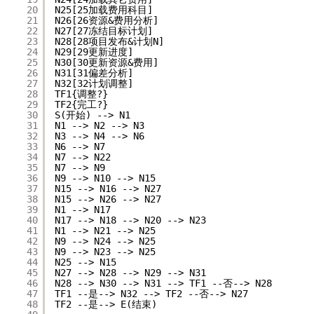
20
N25[25加载费用科目]
21
N26[26资源&费用分析]
22
N27[27冻结目标计划]
23
N28[28项目发布&计划N]
24
N29[29更新进度]
25
N30[30更新资源&费用]
26
N31[31偏差分析]
27
N32[32计划调整]
28
TF1{调整?}
29
TF2{完工?}
30
S(开始) --> N1
31
N1 --> N2 --> N3
32
N3 --> N4 --> N6
33
N6 --> N7
34
N7 --> N22
35
N7 --> N9
36
N9 --> N10 --> N15
37
N15 --> N16 --> N27
38
N15 --> N26 --> N27
39
N1 --> N17
40
N17 --> N18 --> N20 --> N23
41
N1 --> N21 --> N25
42
N9 --> N24 --> N25
43
N9 --> N23 --> N25
44
N25 --> N15
45
N27 --> N28 --> N29 --> N31
46
N28 --> N30 --> N31 --> TF1 --否--> N28
47
TF1 --是--> N32 --> TF2 --否--> N27
48
TF2 --是--> E(结束)