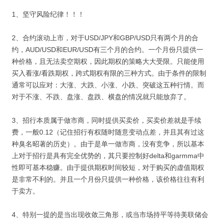
1、坚守风险纪律！！！
2、合约滚动上市，对于USD/JPY和GBP/USD只有两个月的合
约，AUD/USD和EUR/USD有三个月的合约。一个月份只提供一
种价格，且无法卖空期权，因此期权的策略大大受限。只能使用
买入看涨/看跌期权，跨式期权有限的三种方式。由于条件的限制
通常可以应对：大涨、大跌、小涨、小跌、突破这五种行情。而
对于不涨、不跌、盘涨、盘跌、横盘的情况就只能放弃了。
3、招行本质属于做市商，同时提供买卖价，买卖价差就是手续
费，一般0.12（记住招行有权随时随意变动点差，并且其有过这
种臭名昭著的历史）。由于是单一做市商，没有竞争，所以基本
上对于招行是具有完全优势的，其只要控制好delta和garmma中
性即可基本稳赚。由于提供期权时间较短，对于购买的虚值期权
是非常不利的。并且一个月份只提供一种价格，该价格往往有利
于卖方。
4、特别一提的是当出现收敛三角形，或当市场持平等待美联储会