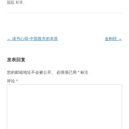
期权
标签。
文
←
读书心得-中国股市的本质
金刚经
→
章
导
发表回复
航
您的邮箱地址不会被公开。
必填项已用
*
标注
评论
*