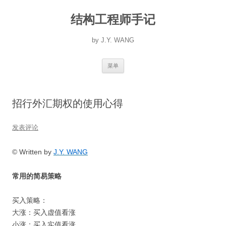
跳
至
结构工程师手记
正
文
by J.Y. WANG
菜单
招行外汇期权的使用心得
发表评论
© Written by
J.Y. WANG
常用的简易策略
买入策略：
大涨：买入虚值看涨
小涨：买入实值看涨