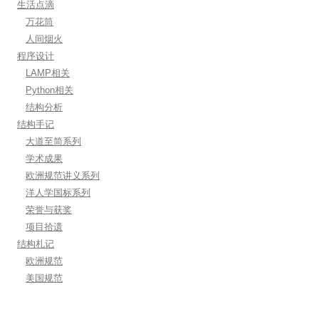
生活点滴
万花筒
人间烟火
程序设计
LAMP相关
Python相关
结构分析
结构手记
大道至简系列
学术成果
欧洲规范讲义系列
洋人学国标系列
荣誉与获奖
项目拾遗
结构札记
欧洲规范
美国规范