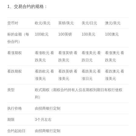
1、交易合约的规格：
货币对
欧元/美元
英镑/美元
美元/日元
澳元/美元
标的金额（每
100欧元
100英镑
100美元
100澳元
份合约）
看涨期权
看涨欧元 看
看涨英镑 看
看涨美元 看
看涨澳元 看
跌美元
跌美元
跌日元
跌美元
看跌期权
看跌欧元 看
看跌英镑 看
看跌美元 看
看跌澳元 看
涨美元
涨美元
涨日元
涨美元
类型
欧式期权（期权合约持有人仅在期权到期日有权行使权
利）
执行价格
由招商银行定制
期限
3个月左右
合约起始日
由招商银行定制