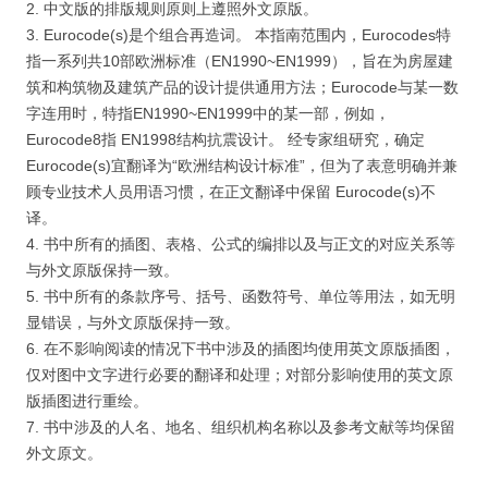
2. 中文版的排版规则原则上遵照外文原版。
3. Eurocode(s)是个组合再造词。 本指南范围内，Eurocodes特
指一系列共10部欧洲标准（EN1990~EN1999），旨在为房屋建
筑和构筑物及建筑产品的设计提供通用方法；Eurocode与某一数
字连用时，特指EN1990~EN1999中的某一部，例如，
Eurocode8指 EN1998结构抗震设计。 经专家组研究，确定
Eurocode(s)宜翻译为“欧洲结构设计标准”，但为了表意明确并兼
顾专业技术人员用语习惯，在正文翻译中保留 Eurocode(s)不
译。
4. 书中所有的插图、表格、公式的编排以及与正文的对应关系等
与外文原版保持一致。
5. 书中所有的条款序号、括号、函数符号、单位等用法，如无明
显错误，与外文原版保持一致。
6. 在不影响阅读的情况下书中涉及的插图均使用英文原版插图，
仅对图中文字进行必要的翻译和处理；对部分影响使用的英文原
版插图进行重绘。
7. 书中涉及的人名、地名、组织机构名称以及参考文献等均保留
外文原文。