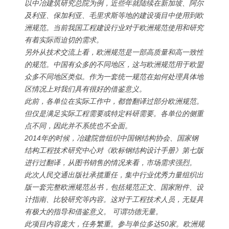
以中冶建筑研究总院为例，近些年就陆续在新加坡、阿尔
及利亚、保加利亚、毛里求斯等地的建设项目中使用到欧
洲规范。当前我国工程建设行业对于欧洲规范使用和研究
有着实际而迫切的需求。
另外从技术交流上看，欧洲规范是一部高质量和高一致性
的规范。中国有众多的不同地区，这与欧洲规范用于欧盟
众多不同地区类似。作为一套统一规范在如何处理具体地
区情况上对我们具有很好的借鉴意义。
此前，各单位在实际工作中，都曾翻译过部分欧洲规范。
但仅是满足实际工程需要或特定科研需要。各单位的侧重
点不同，因此并不系统也不全面。
2014年的时候，冶建院曾组织中国钢结构协会、国家钢
结构工程技术研究中心对《欧标钢结构设计手册》第七版
进行过翻译，从图书销售的情况来看，市场需求强烈。
此次人民交通出版社承揽重任，集中行业优秀力量组织出
版一套完整欧洲规范丛书，包括规范正文、国家附件、设
计指南、比较研究等内容。这对于工程技术人员，无疑具
有极大的指导和借鉴意义。 可谓功德无量。
此项目内容庞大，任务繁重。参与单位多达50家。欧洲规