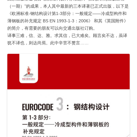
（一期）”的成果，本人其中最新的三本译著已正式出版，以下是
《欧洲标准-钢结构设计第1-3部分：一般规定——冷成型构件和
薄钢板的补充规定 BS EN 1993-1-3：2006》 和其《英国附件》
的简介，有需要的朋友可以向交通出版社订购。
译事三难，信、达、雅。求其信，已大难矣。顾言矣不达，虽译
犹不译也，则达尚焉。此中辛苦不赘言……