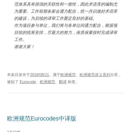
范体系具有很强的关联性和一致性，因此术语库的编制尤
为重要。工作前期各家会通力配合，统一共识做好术语库
的建设，为后续的译审工作奠定良好的基础。
作为项目参与单位，我们将与各单位间通力配合，根据项
目组的统筹安排，尽最大的努力，保质保量按时完成译审
工作。
谢谢大家！
本条目发布于
2018/08/21
。属于
欧洲规范
、
欧洲规范讲义系列
分类，
被贴了
Eurocode
、
欧洲规范
、
翻译
标签。
欧洲规范Eurocodes中译版